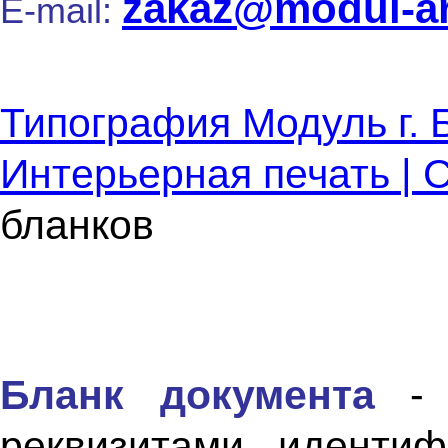
zakaz@modul-ar
E-mail:
Типография Модуль г. 
Интерьерная печать |
бланков
Бланк документа
- 
реквизитами, иденти